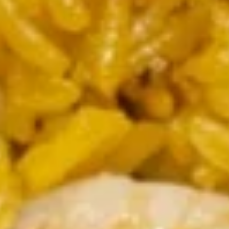
Great Wall Special
Please note: requests for additional items or special
preparation may incur an
extra charge
not calculated on your
online order.
Appetizer
1.
1. 春卷 Egg Roll (1)
春
卷
$2.25
Egg
Roll
(1)
2.
2. 虾卷 Shrimp Roll (1)
虾
卷
$2.35
Shrimp