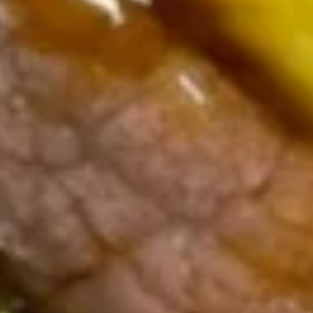
饭
$7.95
汤
Chicken
Rice
21.
Soup
21. 素菜海鲜汤 Seafood & Veg Soup
素
菜
$11.95
海
鲜
22.
22. 本楼汤 House Special Soup
汤
本
Seafood
楼
$10.95
&
汤
Veg
House
Soup
Special
Soup
Fried Rice
23.
23. 净炒饭 Plain Fried Rice