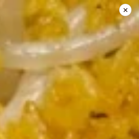
Great Wall - Oak Hall
7025 Lankford Hwy Oak Hall, VA 23416
Pick up
Select Time
Great Wall - Oak Hall
Opens at 11:00AM
Closed
Store info
Call us