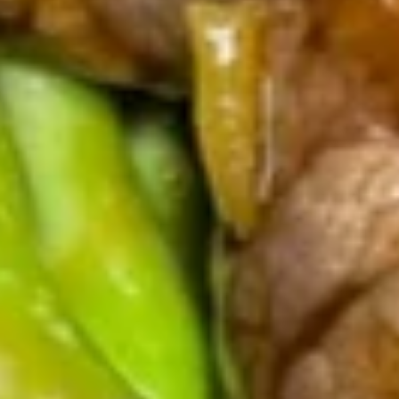
11. 牛串 Beef Stick (4)
牛
串
$10.95
Beef
Stick
(4)
12.
12. 宝宝盘 Pu Pu Platter
宝
宝
$16.95
盘
Pu
Pu
13.
Platter
13. 薯条 French Fries
薯
条
$3.95
French
Fries