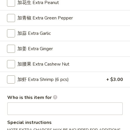
面
加花生 Extra Peanut
Roast
39.
Pork
加青椒 Extra Green Pepper
39. 鸡捞面 Chicken Lo Mein
鸡
Lo
捞
Mein
$12.95
加蒜 Extra Garlic
面
Chicken
加姜 Extra Ginger
Lo
40.
Mein
40.牛捞面 Beef Lo Mein
牛
加腰果 Extra Cashew Nut
捞
$13.95
面
加虾 Extra Shrimp (6 pcs)
+ $3.00
Beef
Lo
Who is this item for
41.
Mein
41. 虾捞面 Shrimp Lo Mein
虾
捞
$13.25
面
Special instructions
Shrimp