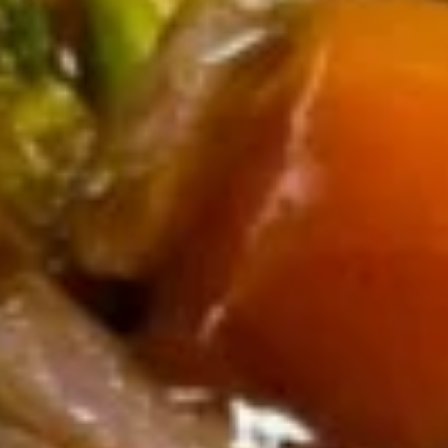
Wonton
6.
6. 鸡串 Chicken Stick
鸡
串
$8.95
Chicken
Stick
7.
7. 锅贴 Fried Dumpling (7)
锅
贴
$7.95
Fried
Dumpling
(7)
7.
7. 水饺 Steamed Dumpling (7)
水
饺
$7.95
Steamed
Dumpling
(7)