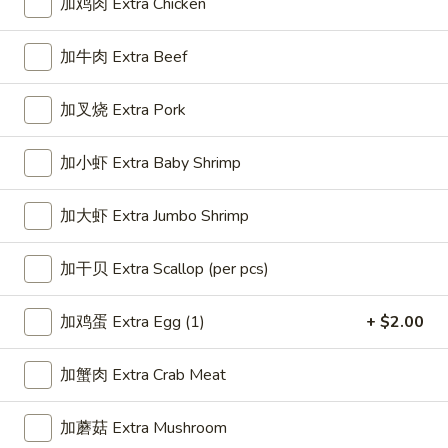
加鸡肉 Extra Chicken
Chicken
Fried
27.
27. 牛炒饭 Beef Fried Rice
加牛肉 Extra Beef
Rice
牛
炒
小 Sm:
$9.95
加叉烧 Extra Pork
饭
大 Lg:
$13.25
Beef
Fried
加小虾 Extra Baby Shrimp
28.
28. 虾炒饭 Shrimp Fried Rice
Rice
虾
加大虾 Extra Jumbo Shrimp
炒
小 Sm:
$9.45
饭
大 Lg:
$12.34
Shrimp
加干贝 Extra Scallop (per pcs)
Fried
29.
29. 本楼炒饭 House Special Fried Rice
Rice
本
加鸡蛋 Extra Egg (1)
+ $2.00
楼
小 Sm:
$9.95
炒
大 Lg:
$13.25
加蟹肉 Extra Crab Meat
饭
House
加蘑菇 Extra Mushroom
Special