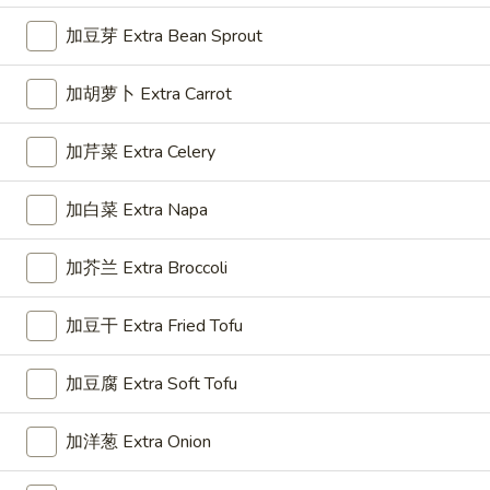
Lo Mein
Fried
加豆芽 Extra Bean Sprout
Soft Noodle
Rice
36.
加胡萝卜 Extra Carrot
36. 菜捞面 Vegetable Lo Mein
菜
捞
$12.35
加芹菜 Extra Celery
面
Vegetable
加白菜 Extra Napa
Lo
37.
Mein
37. 净捞面 Plain Lo Mein
净
加芥兰 Extra Broccoli
捞
$10.45
面
加豆干 Extra Fried Tofu
Plain
Lo
加豆腐 Extra Soft Tofu
38.
Mein
38. 叉烧捞面 Roast Pork Lo Mein
叉
加洋葱 Extra Onion
烧
$12.95
捞