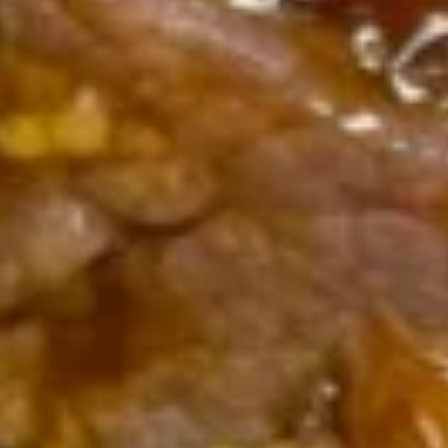
8.
8. 甜包 Chinese Donuts (10)
甜
包
$6.95
Chinese
Donuts
(10)
9.
9. 无骨排 Boneless Spare Ribs
无
骨
小 Sm:
$12.95
排
大 Lg:
$18.95
Boneless
Spare
10.
Ribs
10. 排骨 Spare Ribs
排
骨
小 Sm:
$13.95
Spare
大 Lg:
$19.95
Ribs
11.