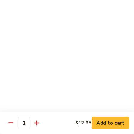
89. 白菜虾 Shrimp w. Chinese Veg
w.
白
Lobster
菜
$13.25
Sauce
虾
Shrimp
90.
90. 芥兰虾 Shrimp w. Broccoli
w.
芥
Chinese
兰
$13.25
Veg
虾
Shrimp
91.
91. 咖喱虾 Curry Shrimp
w.
咖
Broccoli
喱
$13.25
虾
Curry
92.
92. 蘑菇虾 Shrimp w. Mushroom
Shrimp
蘑
菇
$13.25
虾
Shrimp
Add to cart
93.
$12.95
Quantity
93. 雪豆虾 Shrimp w. Snow Peas
w.
雪