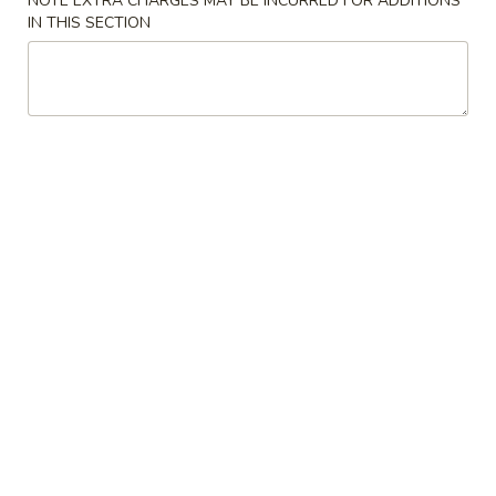
NOTE EXTRA CHARGES MAY BE INCURRED FOR ADDITIONS
Lo
IN THIS SECTION
42.
Mein
42. 本楼捞面 House Special Lo
本
Mein
楼
$13.95
捞
面
House
Special
Mein Fun
Lo
Mein
43.
43. 菜米粉 Vegetable Mei Fun
菜
米
$12.95
粉
Vegetable
44.
44. 叉烧米粉 Roast Pork Mei Fun
Mei
叉
Fun
烧
$12.95
米
粉