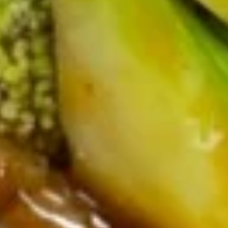
Soup
17.
17. 酸辣汤 Hot & Sour Soup
酸
辣
小 Sm:
$4.95
汤
大 Lg:
$8.25
Hot
&
18.
Sour
18. 素菜汤 Vegetable Soup
素
Soup
菜
小 Sm:
$4.75
汤
大 Lg:
$7.95
Vegetable
Soup
19.
19. 鸡面汤 Chicken Noodle Soup
鸡
面
小 Sm:
$4.75
汤
大 Lg:
$7.95
Chicken
Noodle
20.
20. 鸡饭汤 Chicken Rice Soup
Soup
鸡