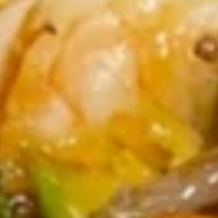
Roll
(1)
3.
3. 上海卷 Spring Roll (2)
上
海
$5.50
卷
Spring
Roll
4.
(2)
4. 芝士云吞 Cheese Wonton
芝
士
Crab Rangoon
云
$7.45
吞
Cheese
5.
Wonton
5. 炸云吞 Fried Wonton
炸
云
$5.96
吞
Fried