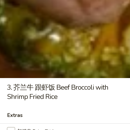
净
炒
小 Sm:
$5.00
饭
大 Lg:
$9.45
Plain
Fried
24.
24. 菜炒饭 Vegetable Fried Rice
Rice
菜
炒
小 Sm:
$8.95
饭
大 Lg:
$11.95
Vegetable
Fried
25.
25. 叉烧炒饭 Roast Pork Fried Rice
Rice
叉
烧
小 Sm:
$9.45
3. 芥兰牛 跟虾饭 Beef Broccoli with
炒
大 Lg:
$12.34
Shrimp Fried Rice
饭
Roast
26.
26. 鸡炒饭 Chicken Fried Rice
Pork
鸡
Extras
Fried
炒
小 Sm:
$9.45
Rice
饭
大 Lg:
$12.34